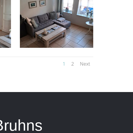
1
2
Next
Bruhns