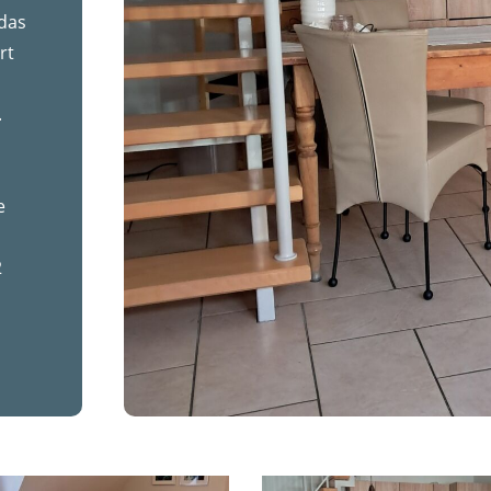
 das
rt
.
e
2