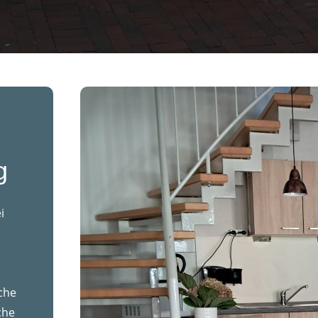
g
i
iche
che