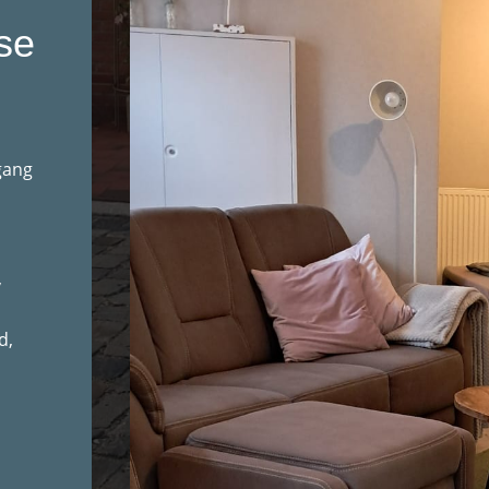
se
,
gang
,
d,