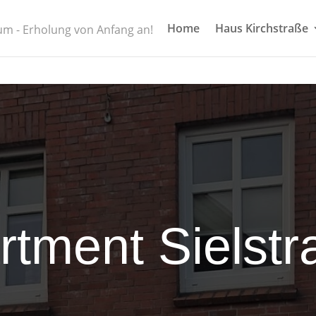
Home
Haus Kirchstraße
m - Erholung von Anfang an!
rtment Sielstr