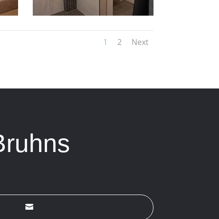
1
2
Next
Bruhns
