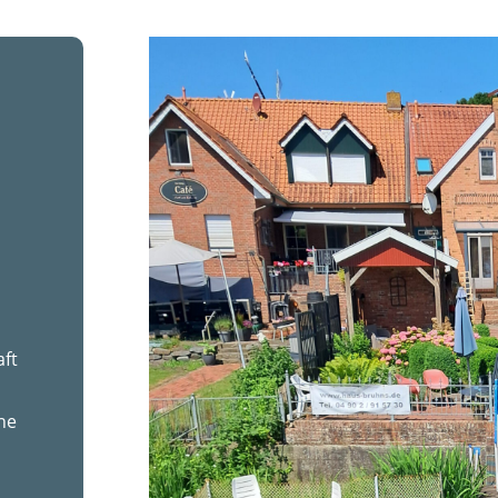
aft
he