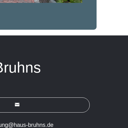
Bruhns

tung@haus-bruhns.de